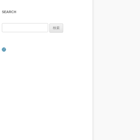
SEARCH
検
索:
Instagram