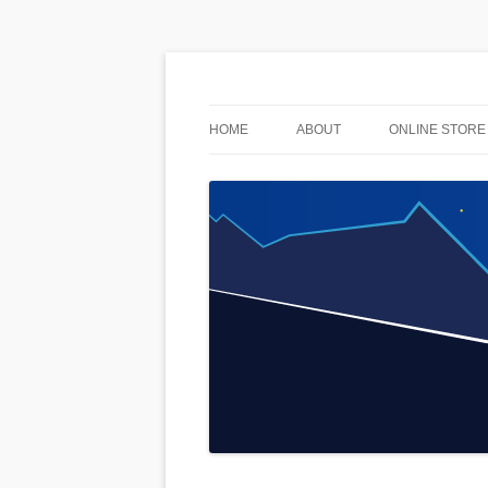
used & stuff
AnoLuck
HOME
ABOUT
ONLINE STORE