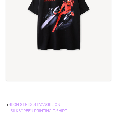
●
NEON GENESIS EVANGELION
__SILKSCREEN PRINTING T-SHIRT