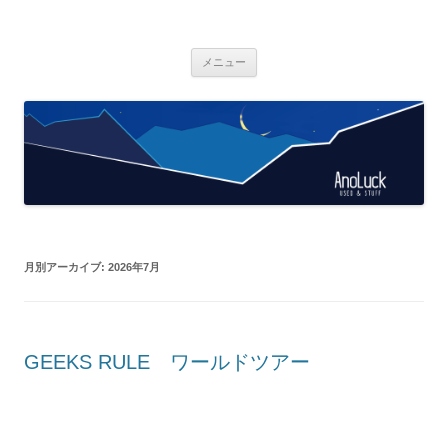
AnoLuck
used & stuff
コ
メニュー
ン
テ
ン
ツ
へ
ス
キ
ッ
プ
月別アーカイブ:
2026年7月
GEEKS RULE ワールドツアー