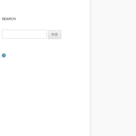
SEARCH
検
索:
Instagram