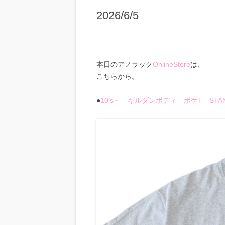
2026/6/5
本日のアノラック
OnlineStore
は、
こちらから。
●
10’s～ ギルダンボディ ポケT STAND