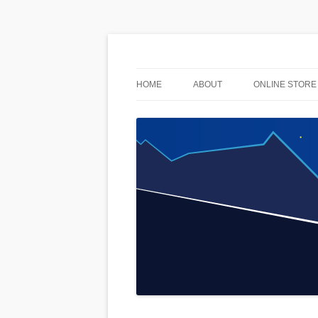
used & stuff
AnoLuck
HOME
ABOUT
ONLINE STORE