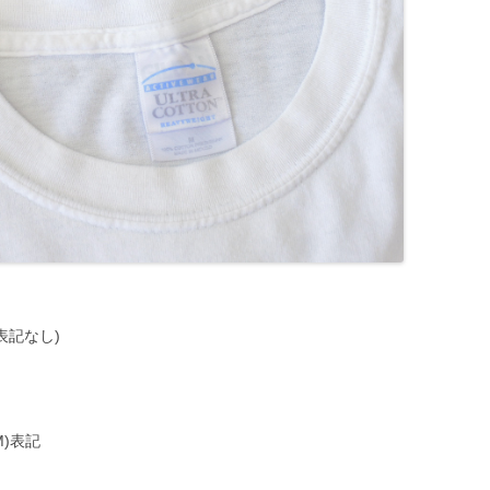
N(表記なし)
TM)表記