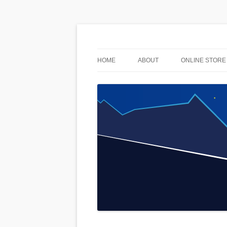
used & stuff
AnoLuck
HOME
ABOUT
ONLINE STORE