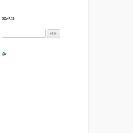
SEARCH
検
索:
Instagram