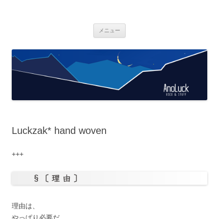
AnoLuck
used & stuff
コ
メニュー
ン
テ
ン
ツ
へ
ス
キ
ッ
プ
Luckzak* hand woven
+++
理由は、
やっぱり必要だ。