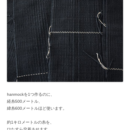
hanmockを1つ作るのに、
経糸500メートル、
緯糸600メートルほど使います。
約1キロメートルの糸を、
ひたすら交差させます。