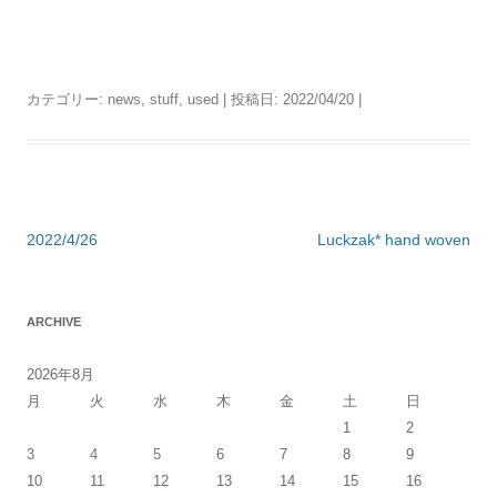
カテゴリー:
news
,
stuff
,
used
| 投稿日:
2022/04/20
|
投
2022/4/26
Luckzak* hand woven
稿
ナ
ARCHIVE
ビ
ゲ
2026年8月
ー
月
火
水
木
金
土
日
シ
1
2
3
4
5
6
7
8
9
ョ
10
11
12
13
14
15
16
ン