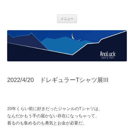
AnoLuck
used & stuff
コ
メニュー
ン
テ
ン
ツ
へ
ス
キ
ッ
プ
2022/4/20 ドレギュラーTシャツ展III
20年くらい前に好きだったジャンルのTシャツは、
なんだかもう手の届かない存在になっちゃって、
着るのも集めるのも勇気とお金が必要だ。