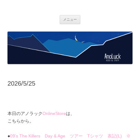
AnoLuck
used & stuff
コ
メニュー
ン
テ
ン
ツ
へ
ス
キ
ッ
プ
2026/5/25
本日のアノラック
OnlineStore
は、
こちらから。
●
09’s The Killers Day & Age ツアー Tシャツ 表記(L) ※