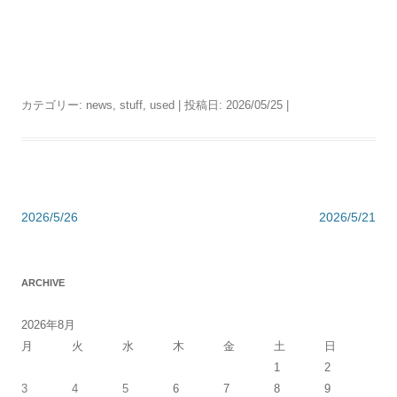
カテゴリー:
news
,
stuff
,
used
| 投稿日:
2026/05/25
|
投
2026/5/26
2026/5/21
稿
ナ
ARCHIVE
ビ
ゲ
2026年8月
ー
月
火
水
木
金
土
日
シ
1
2
3
4
5
6
7
8
9
ョ