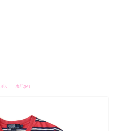
 ポケT 表記(M)