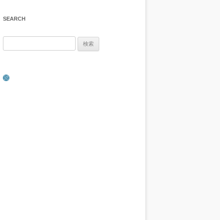
SEARCH
検
索:
Instagram