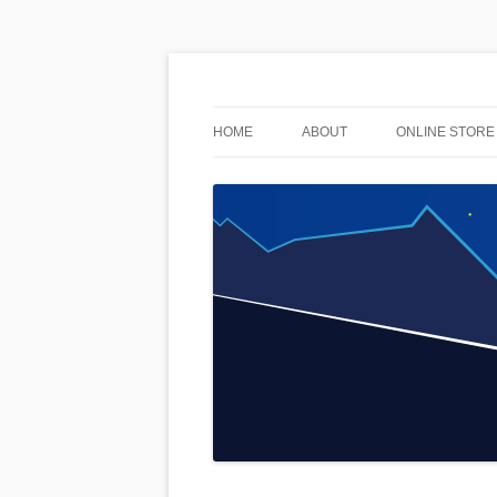
used & stuff
AnoLuck
HOME
ABOUT
ONLINE STORE