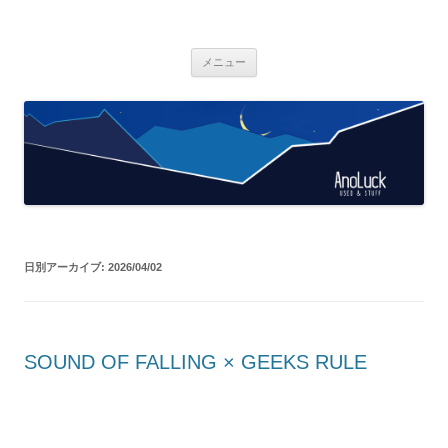
AnoLuck
used & stuff
コ
メニュー
ン
テ
ン
ツ
へ
ス
キ
ッ
プ
日別アーカイブ:
2026/04/02
SOUND OF FALLING × GEEKS RULE