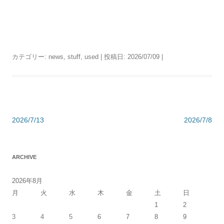
カテゴリー:
news
,
stuff
,
used
| 投稿日:
2026/07/09
|
投
2026/7/13
2026/7/8
稿
ナ
ARCHIVE
ビ
ゲ
2026年8月
ー
月
火
水
木
金
土
日
シ
1
2
3
4
5
6
7
8
9
ョ