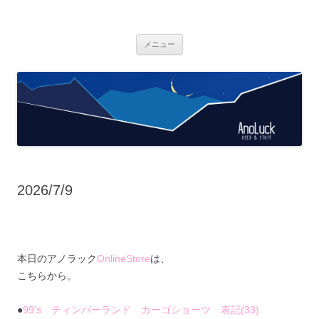
AnoLuck
used & stuff
コ
メニュー
ン
テ
ン
ツ
へ
ス
キ
ッ
プ
2026/7/9
本日のアノラック
OnlineStore
は、
こちらから。
●
99’s ティンバーランド カーゴショーツ 表記(33)