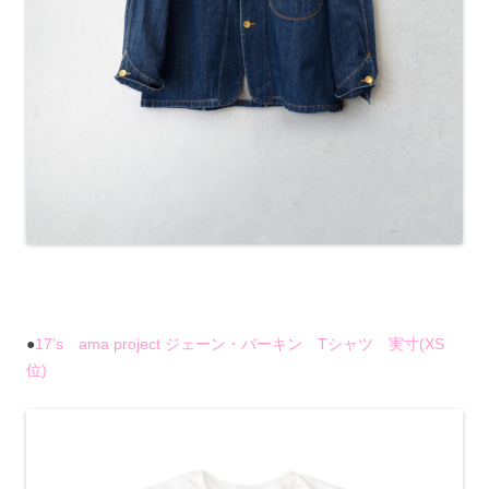
●
17’s ama project ジェーン・バーキン Tシャツ 実寸(XS
位)