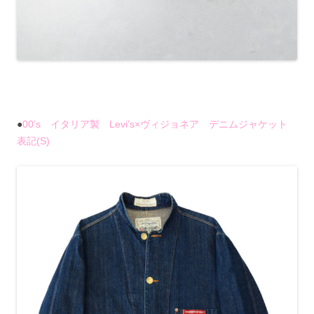
●
00’s イタリア製 Levi’s×ヴィジョネア デニムジャケット
表記(S)