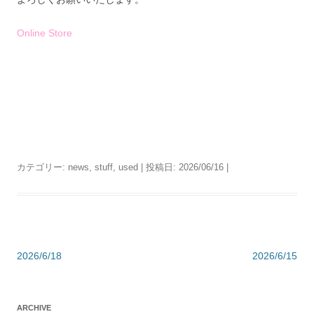
Online Store
カテゴリー:
news
,
stuff
,
used
| 投稿日:
2026/06/16
|
投
2026/6/18
2026/6/15
稿
ナ
ARCHIVE