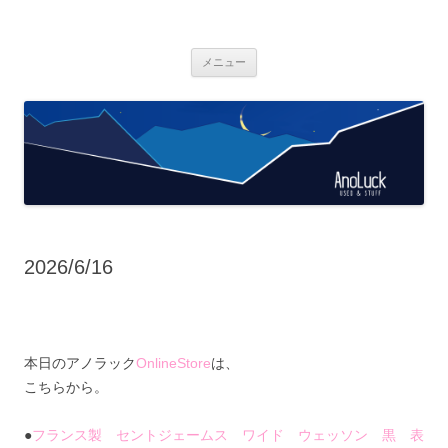
AnoLuck
used & stuff
コ
メニュー
ン
テ
ン
ツ
へ
ス
キ
ッ
プ
2026/6/16
本日のアノラック
OnlineStore
は、
こちらから。
●
フランス製 セントジェームス ワイド ウェッソン 黒 表