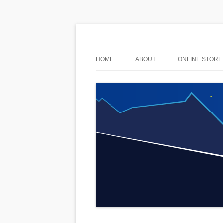
used & stuff
AnoLuck
HOME
ABOUT
ONLINE STORE