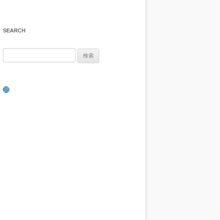
SEARCH
検
索:
Instagram