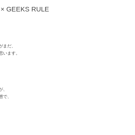
× GEEKS RULE
くがまだ、
思います。
が、
態で、