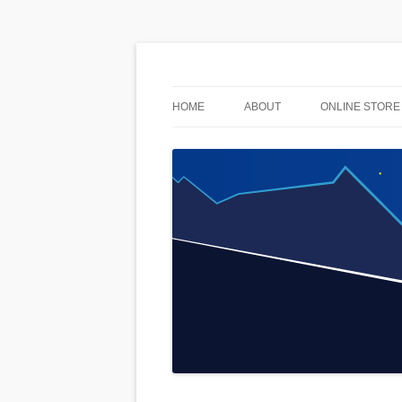
used & stuff
AnoLuck
HOME
ABOUT
ONLINE STORE