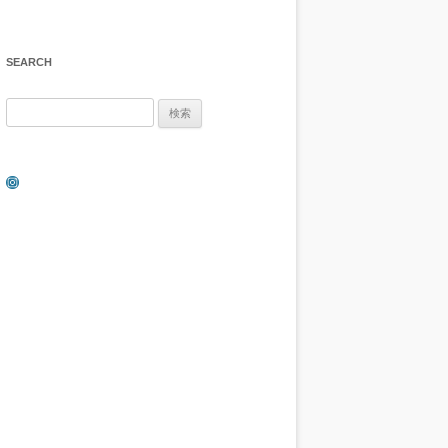
SEARCH
検
索:
Instagram