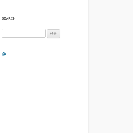
SEARCH
検
索:
Instagram