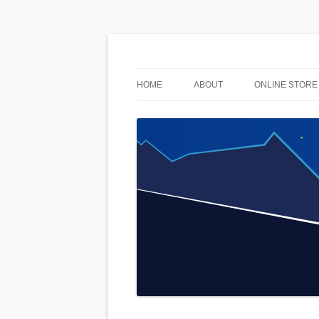
used & stuff
AnoLuck
HOME
ABOUT
ONLINE STORE