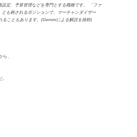
格設定、予算管理などを専門とする職種です。 「ファ
」とも称されるポジションで、マーチャンダイザー
ることもあります。(Geminiによる解説を抜粋)
から、
だ。
、