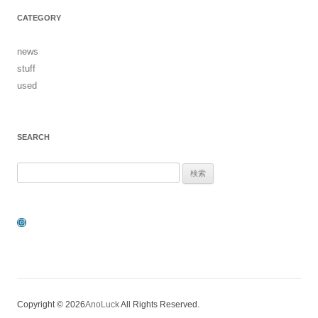
CATEGORY
news
stuff
used
SEARCH
検
索:
Instagram
Copyright © 2026
AnoLuck
All Rights Reserved.