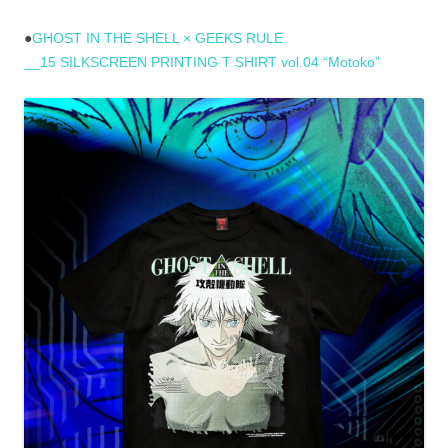
●
GHOST IN THE SHELL × GEEKS RULE
__15 SILKSCREEN PRINTING T SHIRT vol.04 “Motoko”