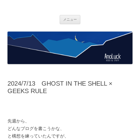
AnoLuck
used & stuff
コ
メニュー
ン
テ
ン
ツ
へ
ス
キ
ッ
プ
2024/7/13 GHOST IN THE SHELL ×
GEEKS RULE
先週から、
どんなブログを書こうかな、
と構想を練っていたんですが、