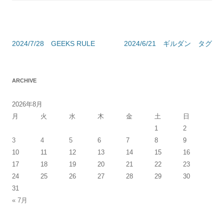
投
2024/7/28 GEEKS RULE
2024/6/21 ギルダン タグ
稿
ナ
ARCHIVE
ビ
ゲ
2026年8月
ー
月
火
水
木
金
土
日
シ
1
2
3
4
5
6
7
8
9
ョ
10
11
12
13
14
15
16
ン
17
18
19
20
21
22
23
24
25
26
27
28
29
30
31
« 7月