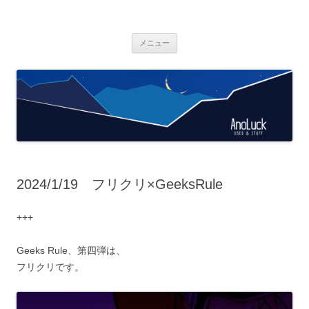
AnoLuck
used & stuff
コ
メニュー
ン
テ
ン
ツ
へ
ス
キ
ッ
プ
2024/1/19 フリクリ×GeeksRule
+++
Geeks Rule、第四弾は、
フリクリです。