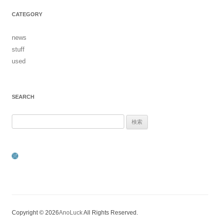
CATEGORY
news
stuff
used
SEARCH
検
索:
Instagram
Copyright © 2026
AnoLuck
All Rights Reserved.