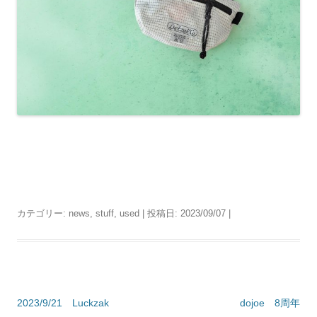
カテゴリー:
news
,
stuff
,
used
| 投稿日:
2023/09/07
|
投
2023/9/21 Luckzak
dojoe 8周年