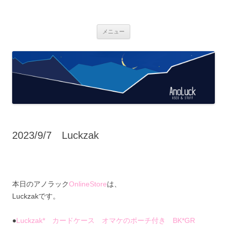
AnoLuck
used & stuff
コ
メニュー
ン
テ
ン
ツ
へ
ス
キ
ッ
プ
2023/9/7 Luckzak
本日のアノラック
OnlineStore
は、
Luckzakです。
●
Luckzak* カードケース オマケのポーチ付き BK*GR