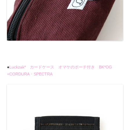
●
Luckzak* カードケース オマケのポーチ付き BK*OG
+CORDURA・SPECTRA