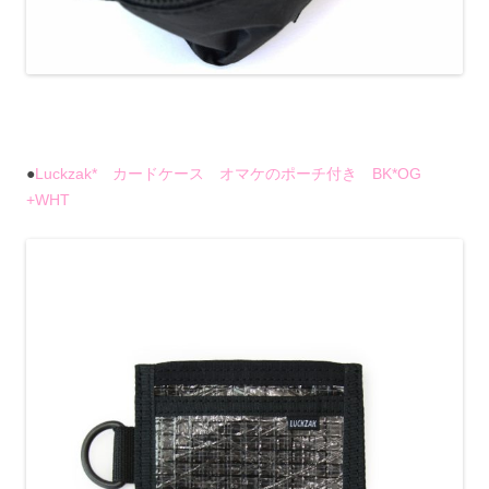
●
Luckzak* カードケース オマケのポーチ付き BK*OG
+WHT