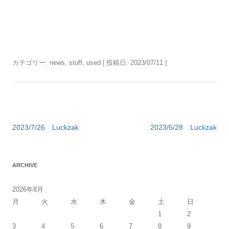
カテゴリー:
news
,
stuff
,
used
| 投稿日:
2023/07/11
|
投
2023/7/26 Luckzak
2023/6/28 Luckzak
稿
ナ
ARCHIVE
ビ
ゲ
2026年8月
ー
月
火
水
木
金
土
日
シ
1
2
3
4
5
6
7
8
9
ョ