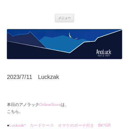
AnoLuck
used & stuff
コ
メニュー
ン
テ
ン
ツ
へ
ス
キ
ッ
プ
2023/7/11 Luckzak
本日のアノラック
OnlineStore
は、
こちら。
●
Luckzak* カードケース オマケのポーチ付き BK*GR